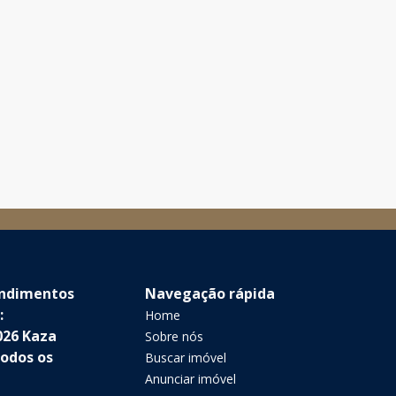
endimentos
Navegação rápida
:
Home
026 Kaza
Sobre nós
Todos os
Buscar imóvel
Anunciar imóvel