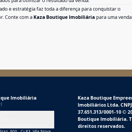
ados para otimizar o resultado da venda.
do e estratégia faz toda a diferença para conquistar o
or. Conte com a
Kaza Boutique Imobiliária
para uma venda
que Imobiliária
Kaza Boutique Empre
-J
Imobiliários Ltda. CNPJ
37.651.313/0001-10 © 2
5377
Boutique Imobiliária. 
-5060
to@kazaboutique.com.br
direitos reservados.
raz, 900 , Cj 83, Vila Nova