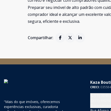
correto e negociar com compradores qualific
Preparar seu imóvel de alto padrão com cuida
comprador ideal e alcançar um excelente val
segura, eficiente e exclusiva.
Compartilhar:
Kaza Bouti
CRECI:
035584
(11) 3846-
(11) 94210
“Mais do que imóveis, oferecemos
atendimen
experiências exclusivas, curadoria
Rua Afonso B