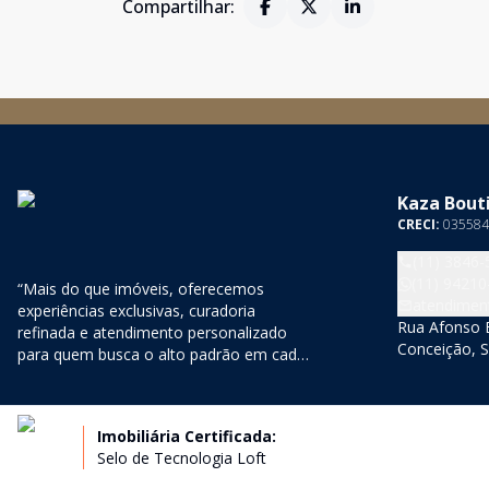
Compartilhar:
Kaza Bouti
CRECI:
035584
(11) 3846-
(11) 94210
“Mais do que imóveis, oferecemos
atendimen
experiências exclusivas, curadoria
Rua Afonso B
refinada e atendimento personalizado
Conceição, S
para quem busca o alto padrão em cada
detalhe.”;
Imobiliária Certificada:
Selo de Tecnologia Loft