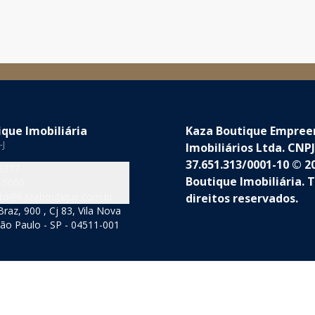
que Imobiliária
Kaza Boutique Empre
-J
Imobiliários Ltda. CNPJ
37.651.313/0001-10 © 2
5377
Boutique Imobiliária. 
-5060
to@kazaboutique.com.br
direitos reservados.
raz, 900 , Cj 83, Vila Nova
ão Paulo - SP - 04511-001