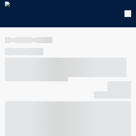
----
----- -----
----- -----
----
-----
---- ------
----- ----- -- ------ ---- ---- -- ----- ----- -----
--- ------
----- ----- -- ------ ----- ----- -- ------
-------------
Compartilhar
Favorito