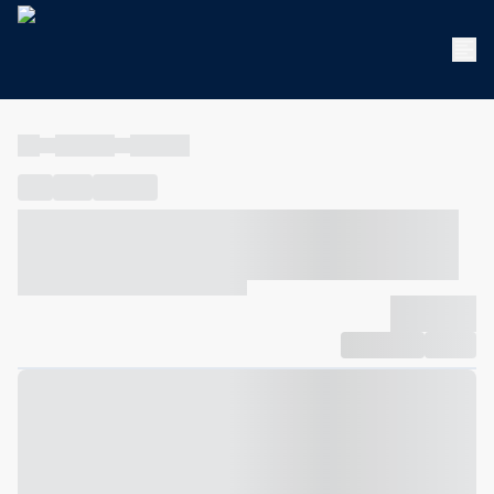
----
----- -----
----- -----
----
-----
---- ------
----- ----- -- ------ ---- ---- -- ----- ----- -----
--- ------
----- ----- -- ------ ----- ----- -- ------
-------------
Compartilhar
Favorito