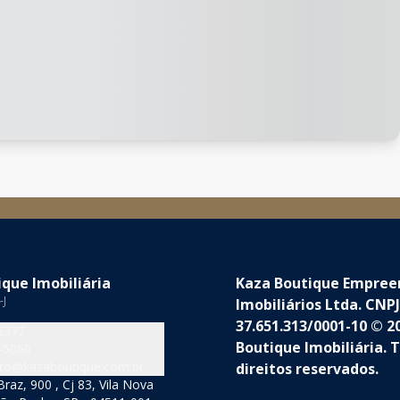
que Imobiliária
Kaza Boutique Empre
-J
Imobiliários Ltda. CNPJ
37.651.313/0001-10 © 2
5377
Boutique Imobiliária. 
-5060
to@kazaboutique.com.br
direitos reservados.
raz, 900 , Cj 83, Vila Nova