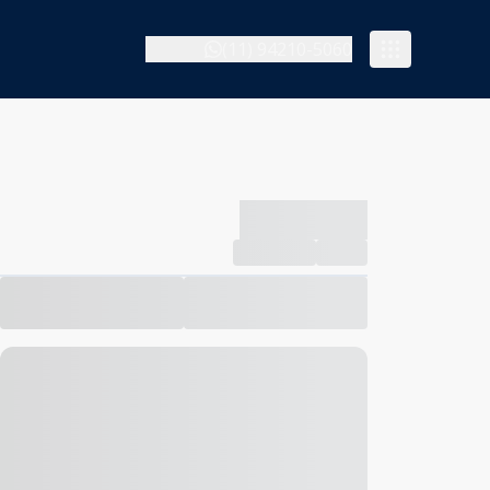
(11) 94210-5060
-------------
Compartilhar
Favorito