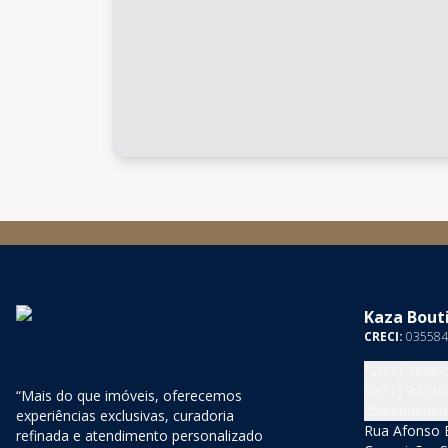
Kaza Bouti
CRECI:
035584
(11) 3846-
(11) 94210
“Mais do que imóveis, oferecemos
atendimen
experiências exclusivas, curadoria
Rua Afonso B
refinada e atendimento personalizado