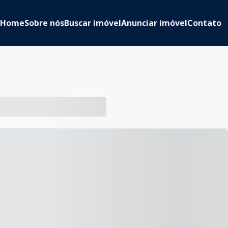
Home
Sobre nós
Buscar imóvel
Anunciar imóvel
Contato
-- ----- ----- --- ------