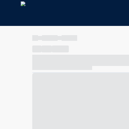
----
----- -----
----- -----
----
-----
---- ------
----- ----- -- ------ ---- ---- -- ---
----- ----- -- ------ ----- ----- -- ------