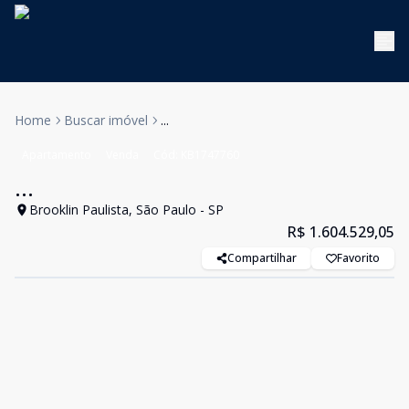
Home
Buscar imóvel
...
Apartamento
Venda
Cód:
KB1747760
...
Brooklin Paulista, São Paulo - SP
R$ 1.604.529,05
Compartilhar
Favorito