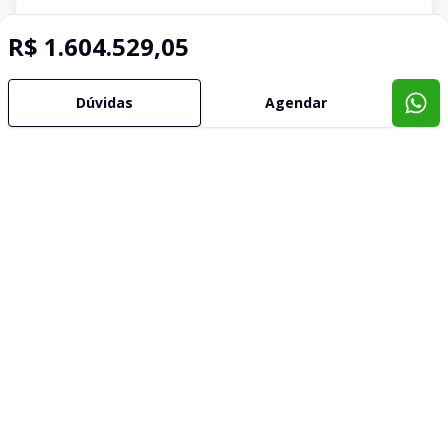
R$ 1.604.529,05
Dúvidas
Agendar
Imóveis semelhantes
Confira imóveis semelhantes
Cód:
KB1742702
Comparar
Có