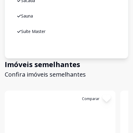
Sacada
Sauna
Suíte Master
Imóveis semelhantes
Confira imóveis semelhantes
Cód:
KB1742704
Comparar
Có