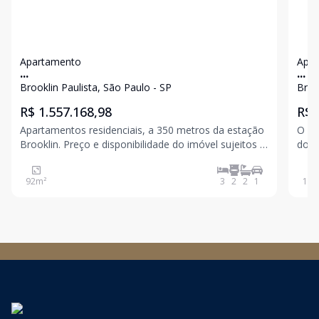
Apartamento
Apa
...
...
Brooklin Paulista, São Paulo - SP
Broo
R$ 1.557.168,98
R$ 
Apartamentos residenciais, a 350 metros da estação
O Lu
Brooklin. Preço e disponibilidade do imóvel sujeitos a
do B
alteração sem aviso prévio.
com 
pode
92
m²
3
2
2
1
130
temp
come