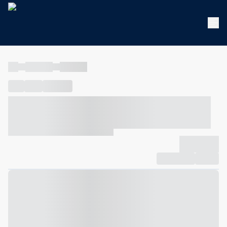
----
----- -----
----- -----
----
-----
---- ------
----- ----- -- ------ ---- ---- -- ----- ----- -----
--- ------
----- ----- -- ------ ----- ----- -- ------
-------------
Compartilhar
Favorito