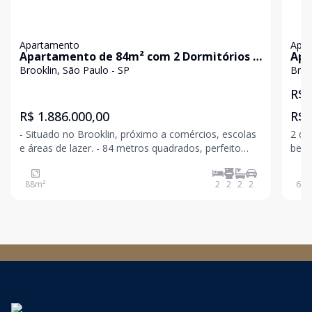
Apartamento
Apa
Apartamento de 84m² com 2 Dormitórios e
Apa
2 Suítes para venda - Brooklin
Pau
Brooklin, São Paulo - SP
Broo
R$ 
R$ 1.886.000,00
R$ 
- Situado no Brooklin, próximo a comércios, escolas
2 qu
e áreas de lazer. - 84 metros quadrados, perfeito
bem 
para famílias que valorizam conforto e
como
funcionalidade. - Sala de estar e jantar integradas,
faci
88
m²
2
2
2
2
66
m
com janelas amplas que garantem boa iluminação
natural.