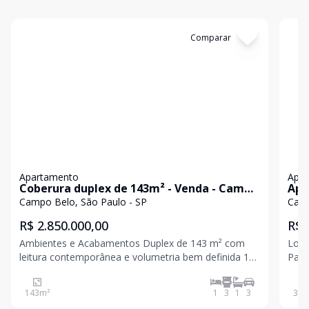
Cód:
KB1750363
Comparar
Có
Apartamento
Apa
Coberura duplex de 143m² - Venda - Campo
Apa
Belo
Bel
Campo Belo, São Paulo - SP
Camp
R$ 2.850.000,00
R$ 
Ambientes e Acabamentos Duplex de 143 m² com
Localizaç
leitura contemporânea e volumetria bem definida 1
Paulo Região valorizada, com inf
suíte com closet e banheiros Sr. e Sra., ventilação
completa Fácil acesso
natural e desenho funcional Possibilidade de
incl
143
m²
1
3
1
3
38
m
conversão para 2 dormitórios, ampliando
Próx