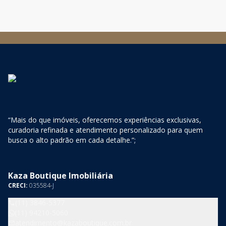
versatilidade I
rest
“Mais do que imóveis, oferecemos experiências exclusivas,
curadoria refinada e atendimento personalizado para quem
busca o alto padrão em cada detalhe.”;
Kaza Boutique Imobiliária
CRECI:
035584-J
(11) 3846-5377
(11) 94210-5060
atendimento@kazaboutique.com.br