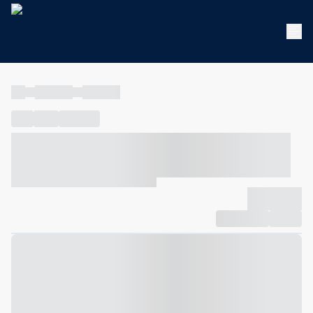
----
----- -----
----- -----
----
-----
---- ------
----- ----- -- ------ ---- ---- -- ----- ----- -----
--- ------
----- ----- -- ------ ----- ----- -- ------
-------------
Compartilhar
Favorito