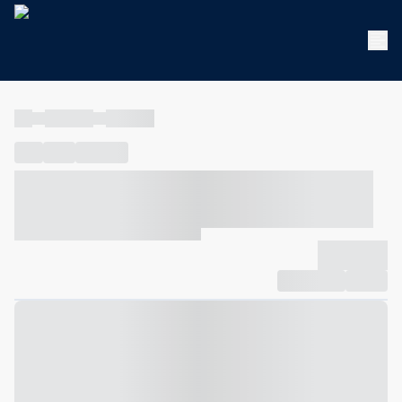
----
----- -----
----- -----
----
-----
---- ------
----- ----- -- ------ ---- ---- -- ----- ----- -----
--- ------
----- ----- -- ------ ----- ----- -- ------
-------------
Compartilhar
Favorito