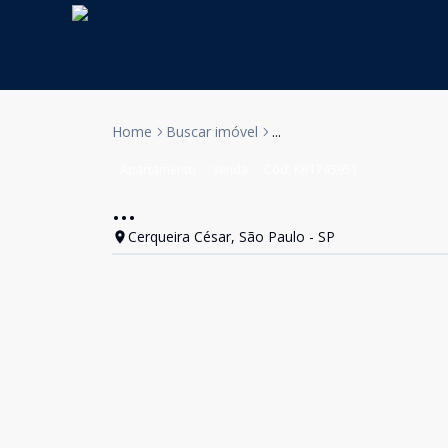
Home
Buscar imóvel
...
Apartamento
Venda
Cód:
KB1745951
...
Cerqueira César, São Paulo - SP