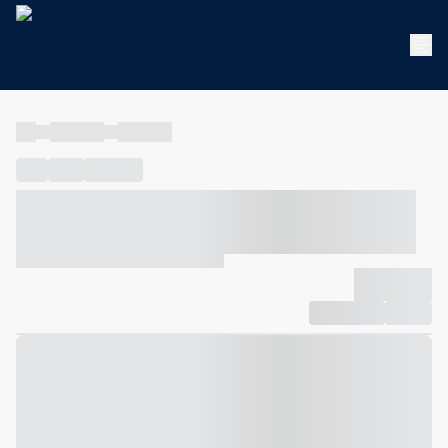
----
----- -----
----- -----
----
-----
---- ------
----- ----- -- ------ ---- ---- -- ----- ----- -----
--- ------
----- ----- -- ------ ----- ----- -- ------
-------------
Compartilhar
Favorito