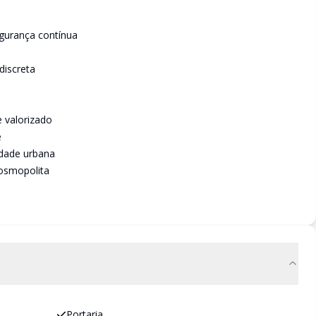
egurança contínua
discreta
e valorizado
e
idade urbana
cosmopolita
Portaria