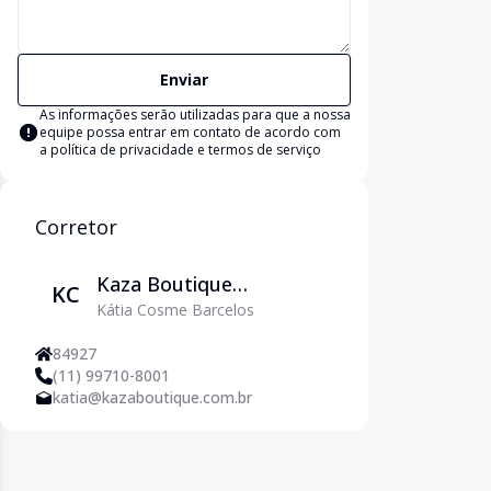
Enviar
As informações serão utilizadas para que a nossa
equipe possa entrar em contato de acordo com
a
política de privacidade e termos de serviço
Corretor
Kaza Boutique
KC
Kátia Cosme Barcelos
Imobiliária
84927
(11) 99710-8001
katia@kazaboutique.com.br