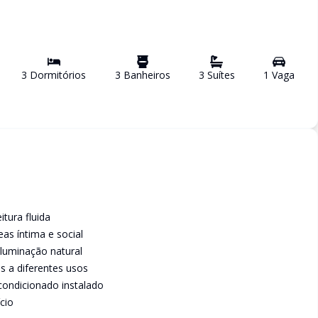
3
Dormitório
s
3
Banheiro
s
3
Suíte
s
1
Vaga
tura fluida
eas íntima e social
iluminação natural
s a diferentes usos
condicionado instalado
cio