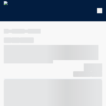
----
----- -----
----- -----
----
-----
---- ------
----- ----- -- ------ ---- ---- -- ----- ----- -----
--- ------
----- ----- -- ------ ----- ----- -- ------
-------------
Compartilhar
Favorito