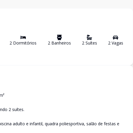
2
Dormitório
s
2
Banheiro
s
2
Suíte
s
2
Vaga
s
5m²
ndo 2 suítes.
scina adulto e infantil, quadra poliesportiva, salão de festas e