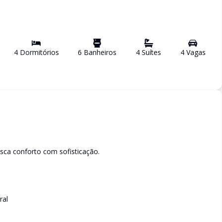
4
Dormitório
s
6
Banheiro
s
4
Suíte
s
4
Vaga
s
sca conforto com sofisticação.
ral