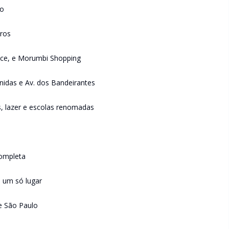
to
iros
ace, e Morumbi Shopping
Unidas e Av. dos Bandeirantes
s, lazer e escolas renomadas
completa
 um só lugar
e São Paulo