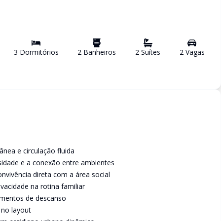
3
Dormitório
s
2
Banheiro
s
2
Suíte
s
2
Vaga
s
nea e circulação fluida
osidade e a conexão entre ambientes
vivência direta com a área social
vacidade na rotina familiar
omentos de descanso
 no layout