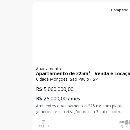
Cód:
KB1750129
Comparar
Apartamento
Apartamento de 225m² - Venda e Locaçã
Cidade Monções
Cidade Monções, São Paulo - SP
R$ 5.060.000,00
R$ 25.000,00
/ mês
Ambientes e Acabamentos 225 m² com planta
generosa e setorização precisa 3 suítes com
marcenaria planejada e atmosfera reservada 4
banheiros com acabamentos de alto padrão Living
225
m²
3
4
com sala de jantar e sala de TV bem definidas Sacada