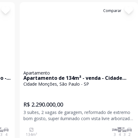
Cód:
KB1750042
Comparar
Apartamento
o -
Apartamento de 134m² - venda - Cidade
Monções
Cidade Monções, São Paulo - SP
R$ 2.290.000,00
3 suítes, 2 vagas de garagem, reformado de extremo
bom gosto, super iluminado com vista livre arborizada,
perfeito para viver em família. Possui móveis
planejados de alta qualidade, ar condicionado em
3
4
134
m²
3
4
3
2
todos os ambientes, sala integrada com varanda