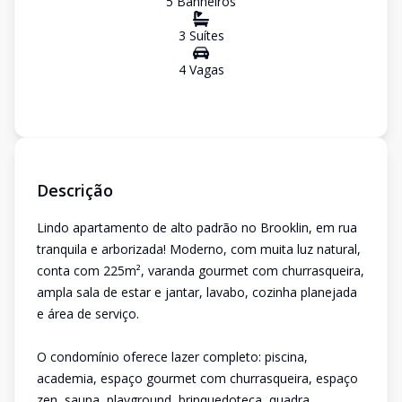
5
Banheiro
s
3
Suíte
s
4
Vaga
s
Descrição
Lindo apartamento de alto padrão no Brooklin, em rua
tranquila e arborizada! Moderno, com muita luz natural,
conta com 225m², varanda gourmet com churrasqueira,
ampla sala de estar e jantar, lavabo, cozinha planejada
e área de serviço.
O condomínio oferece lazer completo: piscina,
academia, espaço gourmet com churrasqueira, espaço
zen, sauna, playground, brinquedoteca, quadra