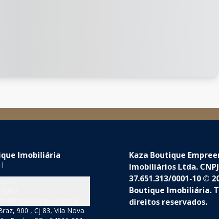
que Imobiliária
Kaza Boutique Empre
-J
Imobiliários Ltda. CNPJ
37.651.313/0001-10 © 2
5377
Boutique Imobiliária. 
-5060
to@kazaboutique.com.br
direitos reservados.
raz, 900 , Cj 83, Vila Nova