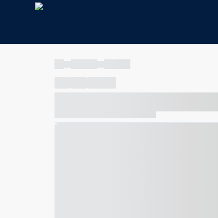
----
----- -----
----- -----
----
-----
---- ------
----- ----- -- ------ ---- ---- -- ---
----- ----- -- ------ ----- ----- -- ------