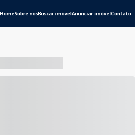
Home
Sobre nós
Buscar imóvel
Anunciar imóvel
Contato
-- ----- ----- --- ------