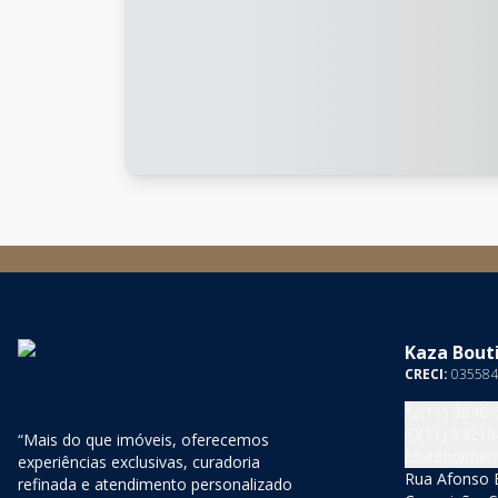
Kaza Bouti
CRECI:
035584
(11) 3846-
(11) 94210
“Mais do que imóveis, oferecemos
atendimen
experiências exclusivas, curadoria
Rua Afonso B
refinada e atendimento personalizado