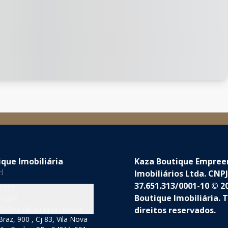
que Imobiliária
Kaza Boutique Empre
-J
Imobiliários Ltda. CNPJ
37.651.313/0001-10 © 2
5377
Boutique Imobiliária. 
-5060
to@kazaboutique.com.br
direitos reservados.
raz, 900 , Cj 83, Vila Nova