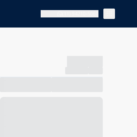
(11) 94210-5060
-------------
Compartilhar
Favorito