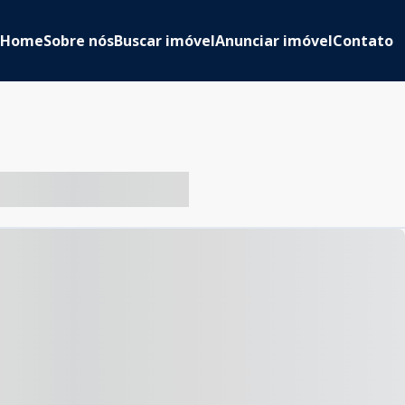
Home
Sobre nós
Buscar imóvel
Anunciar imóvel
Contato
-- ----- ----- --- ------