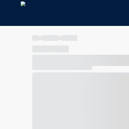
----
----- -----
----- -----
----
-----
---- ------
----- ----- -- ------ ---- ---- -- ---
----- ----- -- ------ ----- ----- -- ------