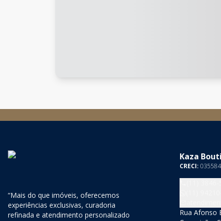
Kaza Bouti
CRECI:
035584
(11) 3846-
(11) 94210
“Mais do que imóveis, oferecemos
atendimen
experiências exclusivas, curadoria
Rua Afonso B
refinada e atendimento personalizado