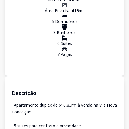
Área Privativa
616
m²
6
Dormitório
s
8
Banheiro
s
6
Suíte
s
7
Vaga
s
Descrição
. Apartamento duplex de 616,83m² à venda na Vila Nova
Conceição
. 5 suítes para conforto e privacidade