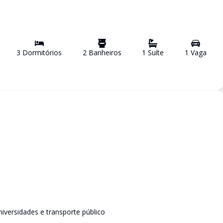
3
Dormitório
s
2
Banheiro
s
1
Suíte
1
Vaga
iversidades e transporte público