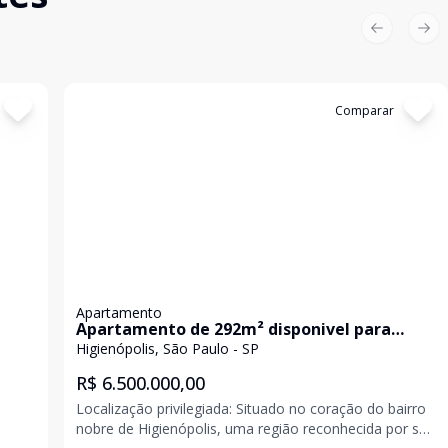
Previous sl
Nex
Cód:
KB5203
Comparar
Apartamento
Apartamento de 292m² disponivel para
venda - Higienopolis
Higienópolis, São Paulo - SP
R$ 6.500.000,00
Localização privilegiada: Situado no coração do bairro
nobre de Higienópolis, uma região reconhecida por sua