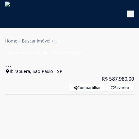
Home
Buscar imóvel
...
Apartamento
Venda
Cód:
KB1742736
...
Ibirapuera, São Paulo - SP
R$ 587.980,00
Compartilhar
Favorito