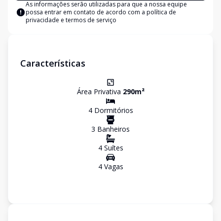
As informações serão utilizadas para que a nossa equipe
possa entrar em contato de acordo com a
política de
privacidade e termos de serviço
Características
Área Privativa
290
m²
4
Dormitório
s
3
Banheiro
s
4
Suíte
s
4
Vaga
s