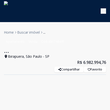
Home
Buscar imóvel
...
Apartamento
Venda
Cód:
KB1746495
...
Ibirapuera, São Paulo - SP
R$ 6.982.994,76
Compartilhar
Favorito