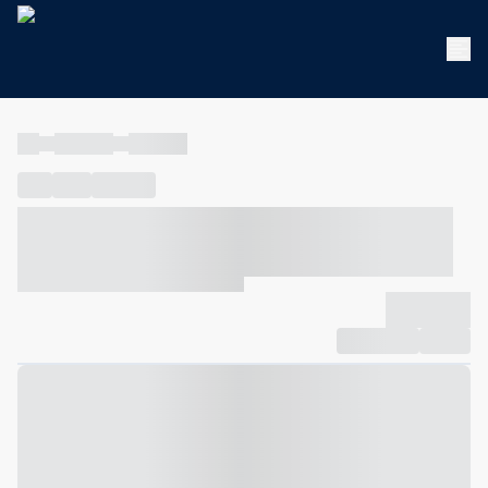
----
----- -----
----- -----
----
-----
---- ------
----- ----- -- ------ ---- ---- -- ----- ----- -----
--- ------
----- ----- -- ------ ----- ----- -- ------
-------------
Compartilhar
Favorito