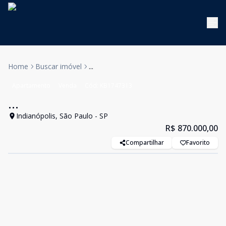
Home
Buscar imóvel
...
Apartamento
Venda
Cód:
KB1747313
...
Indianópolis, São Paulo - SP
R$ 870.000,00
Compartilhar
Favorito