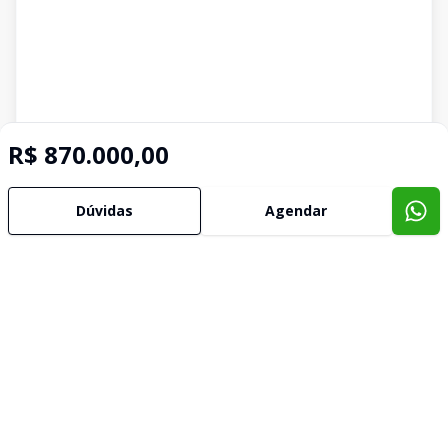
R$ 870.000,00
Dúvidas
Agendar
Imóveis semelhantes
Confira imóveis semelhantes
Cód:
KB1747361
Comparar
Có