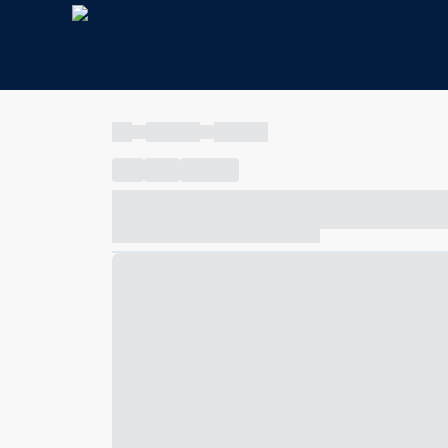
----
----- -----
----- -----
----
-----
---- ------
----- ----- -- ------ ---- ---- -- ---
----- ----- -- ------ ----- ----- -- ------