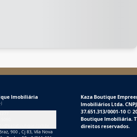
que Imobiliária
Kaza Boutique Empre
-J
Imobiliários Ltda. CNPJ
37.651.313/0001-10 © 2
5377
Boutique Imobiliária. 
-5060
to@kazaboutique.com.br
direitos reservados.
raz, 900 , Cj 83, Vila Nova