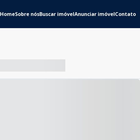
Home
Sobre nós
Buscar imóvel
Anunciar imóvel
Contato
-- ----- ----- --- ------