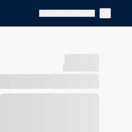
(11) 94210-5060
-------------
Compartilhar
Favorito