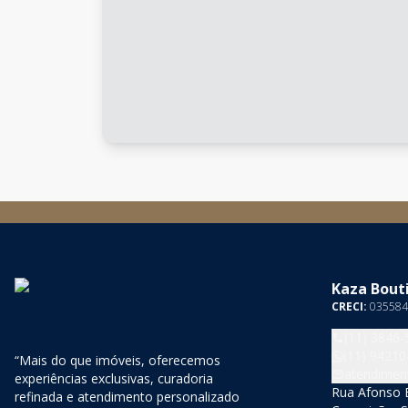
Kaza Bouti
CRECI:
035584
(11) 3846-
(11) 94210
“Mais do que imóveis, oferecemos
atendimen
experiências exclusivas, curadoria
Rua Afonso B
refinada e atendimento personalizado