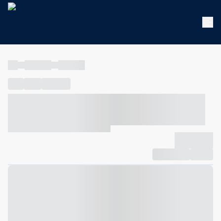
----
----- -----
----- -----
----
-----
---- ------
----- ----- -- ------ ---- ---- -- ----- ----- -----
--- ------
----- ----- -- ------ ----- ----- -- ------
-------------
Compartilhar
Favorito