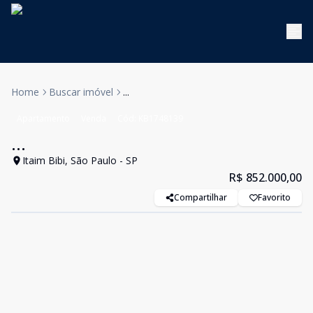
Home
Buscar imóvel
...
Apartamento
Venda
Cód:
KB1748139
...
Itaim Bibi, São Paulo - SP
R$ 852.000,00
Compartilhar
Favorito