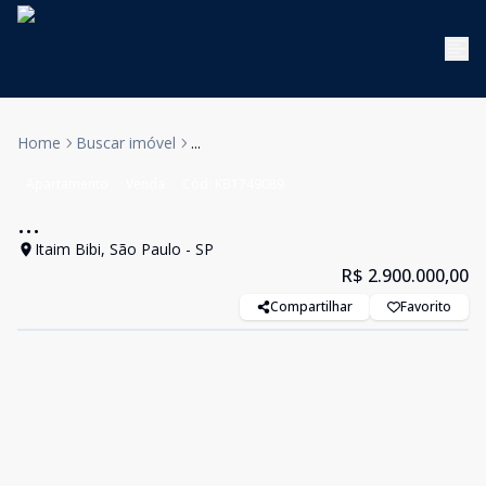
Home
Buscar imóvel
...
Apartamento
Venda
Cód:
KB1749089
...
Itaim Bibi, São Paulo - SP
R$ 2.900.000,00
Compartilhar
Favorito