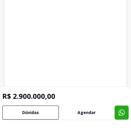
R$ 2.900.000,00
Dúvidas
Agendar
Imóveis semelhantes
Confira imóveis semelhantes