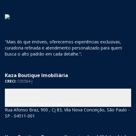
“Mais do que imóveis, oferecemos experiências exclusivas,
curadoria refinada e atendimento personalizado para quem
busca o alto padrão em cada detalhe.”;
Kaza Boutique Imobiliária
CRECI:
035584-J
(11) 3846-5377
(11) 94210-5060
atendimento@kazaboutique.com.br
Rua Afonso Braz, 900 , Cj 83, Vila Nova Conceição, São Paulo -
SP - 04511-001