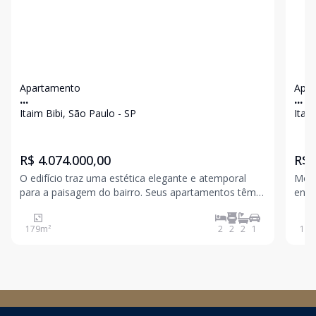
Apartamento
Apa
...
...
Itaim Bibi, São Paulo - SP
Itai
R$ 4.074.000,00
R$ 
O edifício traz uma estética elegante e atemporal
More
para a paisagem do bairro. Seus apartamentos têm
ende
grandes janelas, ambientes integrados e ótima
Paul
entrada de luz, além das opções Garden e cobertura,
jane
179
m²
2
2
2
1
134
com plantas difíceis de encontrar na região. O Uri
e ve
está lo
quar