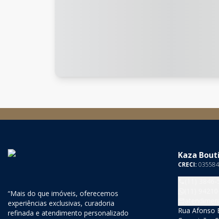
Kaza Bouti
CRECI:
035584
(11) 3846-
(11) 94210
“Mais do que imóveis, oferecemos
atendimen
experiências exclusivas, curadoria
Rua Afonso B
refinada e atendimento personalizado