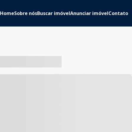
Home
Sobre nós
Buscar imóvel
Anunciar imóvel
Contato
-- ----- ----- --- ------