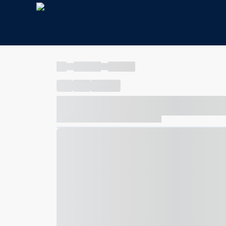
----
----- -----
----- -----
----
-----
---- ------
----- ----- -- ------ ---- ---- -- ---
----- ----- -- ------ ----- ----- -- ------