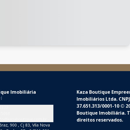
que Imobiliária
Kaza Boutique Empre
-J
Imobiliários Ltda. CNPJ
37.651.313/0001-10 © 2
5377
Boutique Imobiliária. 
-5060
to@kazaboutique.com.br
direitos reservados.
raz, 900 , Cj 83, Vila Nova