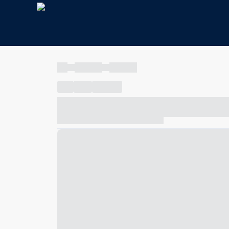
----
----- -----
----- -----
----
-----
---- ------
----- ----- -- ------ ---- ---- -- ---
----- ----- -- ------ ----- ----- -- ------