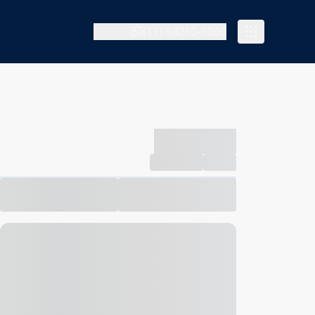
(11) 94210-5060
-------------
Compartilhar
Favorito