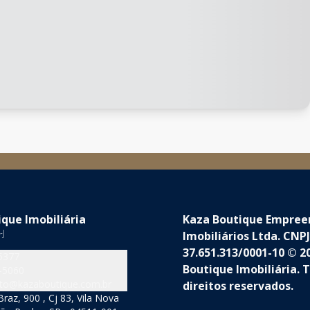
que Imobiliária
Kaza Boutique Empre
-J
Imobiliários Ltda. CNPJ
37.651.313/0001-10 © 2
5377
Boutique Imobiliária. 
-5060
to@kazaboutique.com.br
direitos reservados.
raz, 900 , Cj 83, Vila Nova