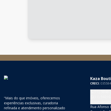
Kaza Bouti
CRECI:
035584
(11) 3846-
(11) 94210
“Mais do que imóveis, oferecemos
atendimen
experiências exclusivas, curadoria
Rua Afonso B
refinada e atendimento personalizado