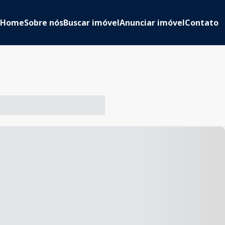
Home
Sobre nós
Buscar imóvel
Anunciar imóvel
Contato
-- ----- ----- --- ------