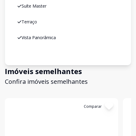
Suíte Master
Terraço
Vista Panorâmica
Imóveis semelhantes
Confira imóveis semelhantes
Cód:
KB1752242
Comparar
Có