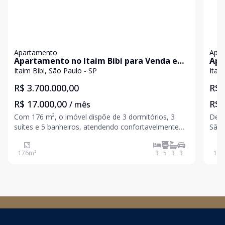
Apartamento
Apa
Apartamento no Itaim Bibi para Venda e
Apa
Aluguel com 176 m².
150
Itaim Bibi, São Paulo - SP
Itai
R$ 3.700.000,00
R$ 
R$ 17.000,00
R$ 
/ mês
Com 176 m², o imóvel dispõe de 3 dormitórios, 3
Desc
suítes e 5 banheiros, atendendo confortavelmente
São 
sua família. O condomínio oferece infraestrutura
dorm
completa, incluindo piscina coletiva, salão de festas,
vaga
176
m²
3
5
3
3
150
brinquedoteca e sala fitness. Ideal para quem busca
play
co
chur