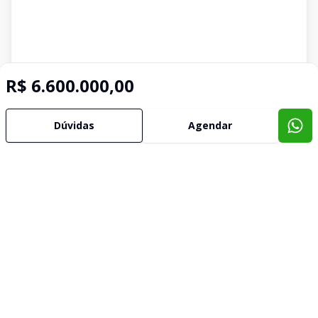
R$ 6.600.000,00
Dúvidas
Agendar
Imóveis semelhantes
Confira imóveis semelhantes
Cód:
KB1752242
Comparar
Có