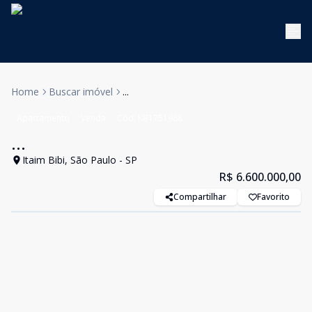
Home
Buscar imóvel
...
Apartamento
Venda
Cód:
KB1751988
...
Itaim Bibi, São Paulo - SP
R$ 6.600.000,00
Compartilhar
Favorito