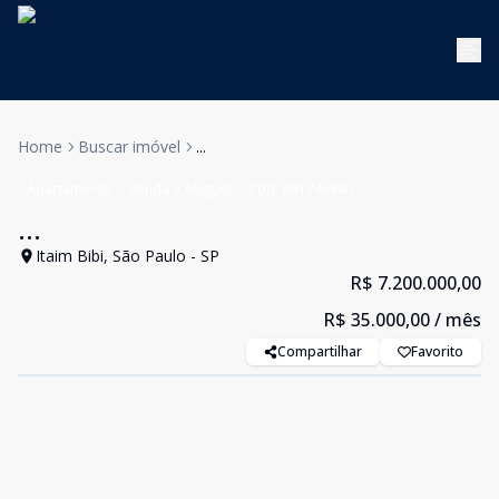
Home
Buscar imóvel
...
Apartamento
Venda e Aluguel
Cód:
KB1746840
...
Itaim Bibi, São Paulo - SP
R$ 7.200.000,00
R$ 35.000,00
/ mês
Compartilhar
Favorito