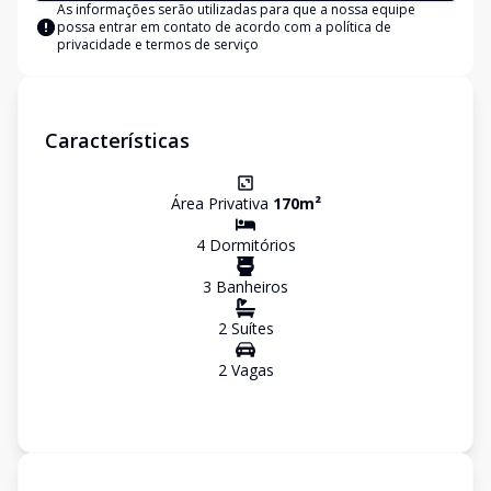
As informações serão utilizadas para que a nossa equipe
possa entrar em contato de acordo com a
política de
privacidade e termos de serviço
Características
Área Privativa
170
m²
4
Dormitório
s
3
Banheiro
s
2
Suíte
s
2
Vaga
s