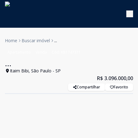
Home
Buscar imóvel
...
Apartamento
Venda
Cód:
KB1747371
...
Itaim Bibi, São Paulo - SP
R$ 3.096.000,00
Compartilhar
Favorito