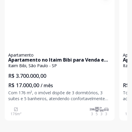
Apartamento
Apa
Apartamento no Itaim Bibi para Venda e
Apar
Aluguel com 176 m².
Bibi
Itaim Bibi, São Paulo - SP
Itai
R$ 3.700.000,00
R$ 17.000,00
R$ 
/ mês
Com 176 m², o imóvel dispõe de 3 dormitórios, 3
Tota
suítes e 5 banheiros, atendendo confortavelmente
acabame
sua família. O condomínio oferece infraestrutura
bem 
completa, incluindo piscina coletiva, salão de festas,
cozinhar
176
m²
3
5
3
3
161
brinquedoteca e sala fitness. Ideal para quem busca
sol da
co
com 