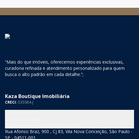
“Mais do que imóveis, oferecemos experiências exclusivas,
curadoria refinada e atendimento personalizado para quem
busca o alto padrão em cada detalhe.”;
Kaza Boutique Imobiliária
CRECI:
035584-J
(11) 3846-5377
(11) 94210-5060
atendimento@kazaboutique.com.br
Rua Afonso Braz, 900 , Cj 83, Vila Nova Conceição, São Paulo -
SP - 04511-001