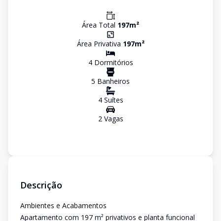
Área Total
197
m²
Área Privativa
197
m²
4
Dormitório
s
5
Banheiro
s
4
Suíte
s
2
Vaga
s
Descrição
Ambientes e Acabamentos
Apartamento com 197 m² privativos e planta funcional