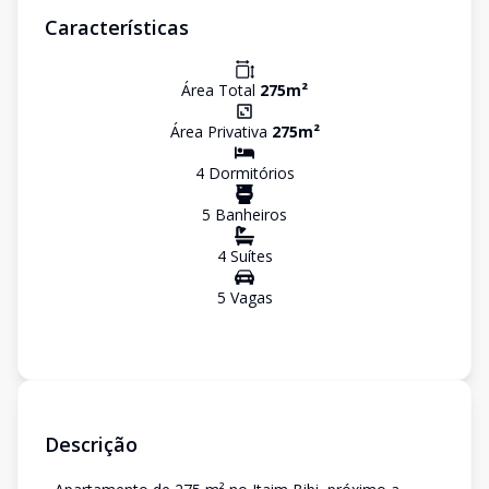
Características
Área Total
275
m²
Área Privativa
275
m²
4
Dormitório
s
5
Banheiro
s
4
Suíte
s
5
Vaga
s
Descrição