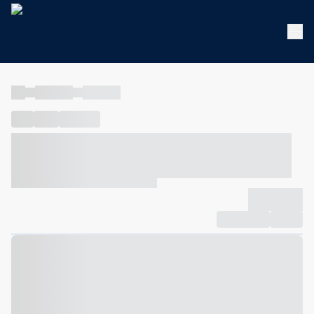
----
----- -----
----- -----
----
-----
---- ------
----- ----- -- ------ ---- ---- -- ----- ----- -----
--- ------
----- ----- -- ------ ----- ----- -- ------
-------------
Compartilhar
Favorito