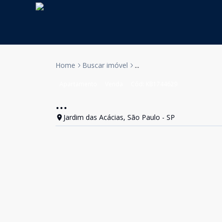
Home
Buscar imóvel
...
Apartamento
Venda
Cód:
KB1744629
...
Jardim das Acácias, São Paulo - SP