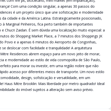
et com fire pit, bicicletário, mini market (em implantação),
gurança! Com uma condição singular, a apenas 30 passos do
esidences é um projeto único que une sofisticação e modernidade
da cidade e da América Latina. Estrategicamente posicionado,
o à Marginal Pinheiros, fica perto também de importantes
 e Chucri Zaidan. É sem dúvida uma localização muito especial: a
nutos do Shopping Market Place, a 7 minutos dos Shoppings JK
e do Povo e a apenas 6 minutos do Aeroporto de Congonhas,
se deslocar com facilidade e tranquilidade! A arquitetura
 Mitre Residences abrem espaço para um novo jeito de morar,
cia e modernidade ao estilo de vida cosmopolita de São Paulo,
erfeito para morar ou investir, em uma região nobre que não
 rápido acesso por diferentes meios de transporte. Um novo estilo
 comodidade, design, sofisticação e versatilidade, em um
ade! Haus Mitre Brooklin: Mais liberdade por metro quadrado! Ideal
onibilidade do imóvel sujeitos a alteração sem aviso prévio.