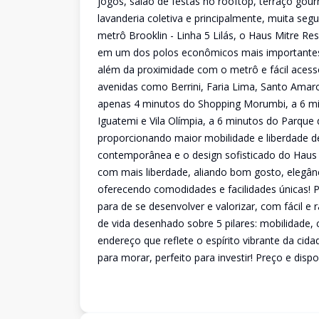
jogos, salão de festas no rooftop, terraço gourm
lavanderia coletiva e principalmente, muita se
metrô Brooklin - Linha 5 Lilás, o Haus Mitre R
em um dos polos econômicos mais importantes 
além da proximidade com o metrô e fácil acess
avenidas como Berrini, Faria Lima, Santo Amaro
apenas 4 minutos do Shopping Morumbi, a 6 mi
Iguatemi e Vila Olímpia, a 6 minutos do Parqu
proporcionando maior mobilidade e liberdade de 
contemporânea e o design sofisticado do Haus
com mais liberdade, aliando bom gosto, elegân
oferecendo comodidades e facilidades únicas! P
para de se desenvolver e valorizar, com fácil e
de vida desenhado sobre 5 pilares: mobilidade,
endereço que reflete o espírito vibrante da cid
para morar, perfeito para investir! Preço e disp