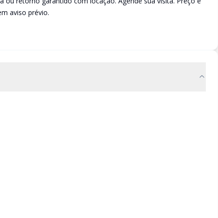
a ou retorno garantido com locação. Agende sua visita. Preço e
em aviso prévio.