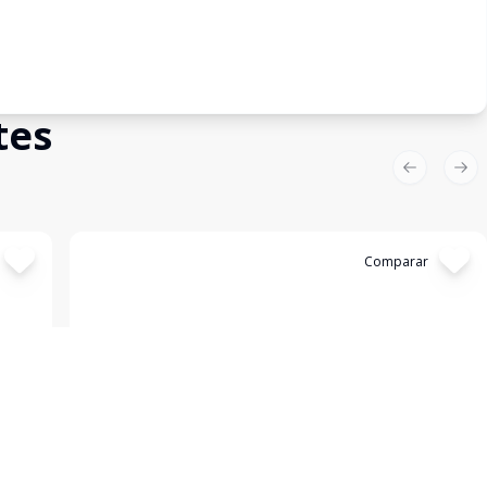
tes
Previous sl
Nex
Cód:
KB1747515
Comparar
Apartamento