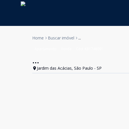
Home
Buscar imóvel
...
Apartamento
Venda
Cód:
KB1748091
...
Jardim das Acácias, São Paulo - SP