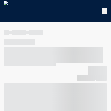
----
----- -----
----- -----
----
-----
---- ------
----- ----- -- ------ ---- ---- -- ----- ----- -----
--- ------
----- ----- -- ------ ----- ----- -- ------
-------------
Compartilhar
Favorito