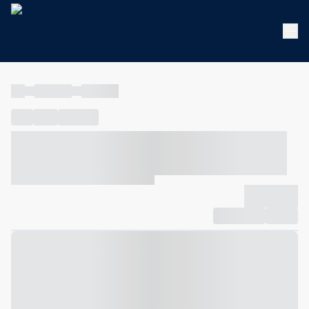
----
----- -----
----- -----
----
-----
---- ------
----- ----- -- ------ ---- ---- -- ----- ----- -----
--- ------
----- ----- -- ------ ----- ----- -- ------
-------------
Compartilhar
Favorito