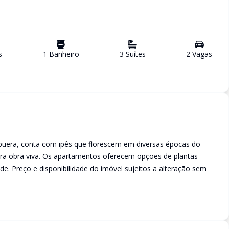
s
1
Banheiro
3
Suíte
s
2
Vaga
s
puera, conta com ipês que florescem em diversas épocas do
ra obra viva. Os apartamentos oferecem opções de plantas
ade. Preço e disponibilidade do imóvel sujeitos a alteração sem