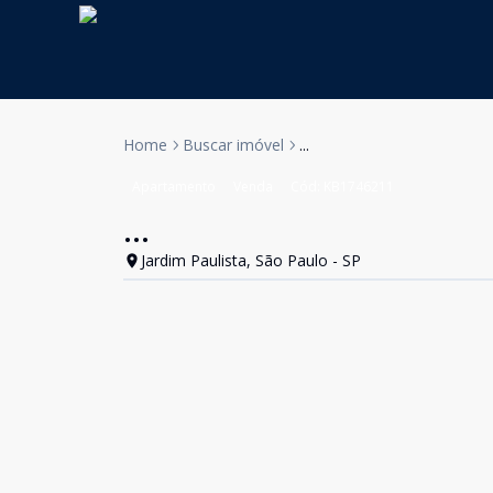
Home
Buscar imóvel
...
Apartamento
Venda
Cód:
KB1746211
...
Jardim Paulista, São Paulo - SP