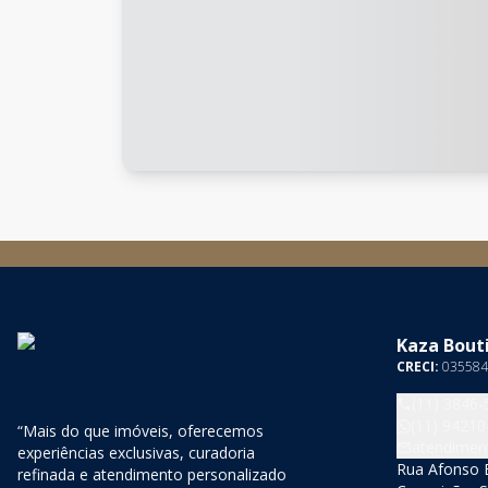
Kaza Bouti
CRECI:
035584
(11) 3846-
(11) 94210
“Mais do que imóveis, oferecemos
atendimen
experiências exclusivas, curadoria
Rua Afonso B
refinada e atendimento personalizado