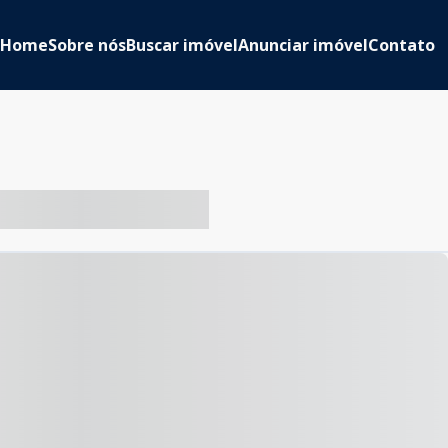
Home
Sobre nós
Buscar imóvel
Anunciar imóvel
Contato
-- ----- ----- --- ------