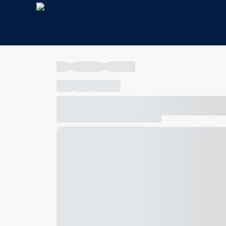
----
----- -----
----- -----
----
-----
---- ------
----- ----- -- ------ ---- ---- -- ---
----- ----- -- ------ ----- ----- -- ------