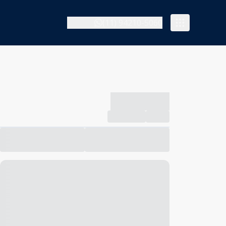
(11) 94210-5060
-------------
Compartilhar
Favorito