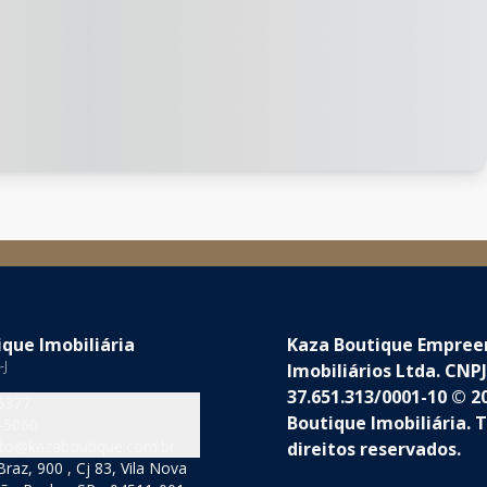
que Imobiliária
Kaza Boutique Empre
-J
Imobiliários Ltda. CNPJ
37.651.313/0001-10 © 2
5377
Boutique Imobiliária. 
-5060
to@kazaboutique.com.br
direitos reservados.
raz, 900 , Cj 83, Vila Nova