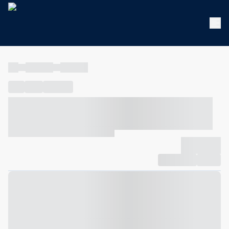
----
----- -----
----- -----
----
-----
---- ------
----- ----- -- ------ ---- ---- -- ----- ----- -----
--- ------
----- ----- -- ------ ----- ----- -- ------
-------------
Compartilhar
Favorito